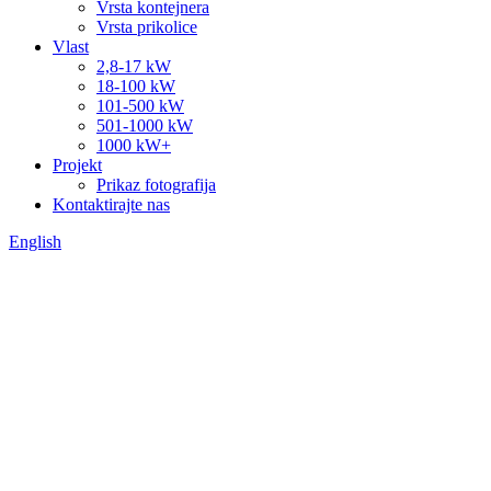
Vrsta kontejnera
Vrsta prikolice
Vlast
2,8-17 kW
18-100 kW
101-500 kW
501-1000 kW
1000 kW+
Projekt
Prikaz fotografija
Kontaktirajte nas
English