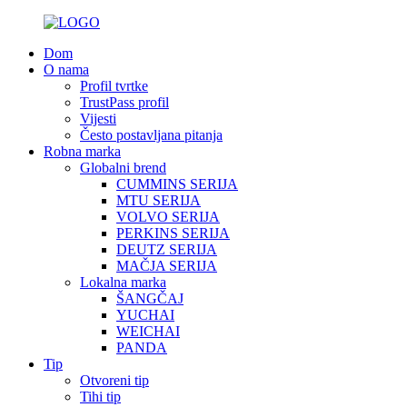
Dom
O nama
Profil tvrtke
TrustPass profil
Vijesti
Često postavljana pitanja
Robna marka
Globalni brend
CUMMINS SERIJA
MTU SERIJA
VOLVO SERIJA
PERKINS SERIJA
DEUTZ SERIJA
MAČJA SERIJA
Lokalna marka
ŠANGČAJ
YUCHAI
WEICHAI
PANDA
Tip
Otvoreni tip
Tihi tip