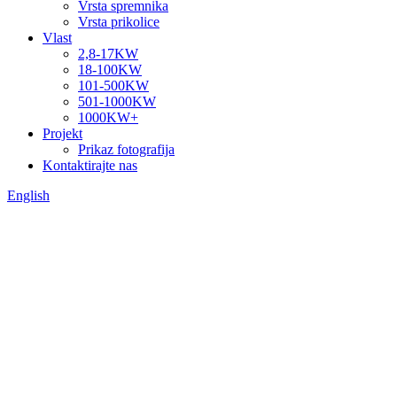
Vrsta spremnika
Vrsta prikolice
Vlast
2,8-17KW
18-100KW
101-500KW
501-1000KW
1000KW+
Projekt
Prikaz fotografija
Kontaktirajte nas
English