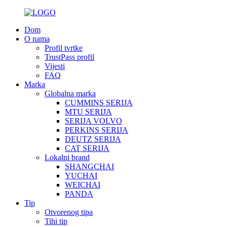
Dom
O nama
Profil tvrtke
TrustPass profil
Vijesti
FAQ
Marka
Globalna marka
CUMMINS SERIJA
MTU SERIJA
SERIJA VOLVO
PERKINS SERIJA
DEUTZ SERIJA
CAT SERIJA
Lokalni brand
SHANGCHAI
YUCHAI
WEICHAI
PANDA
Tip
Otvorenog tipa
Tihi tip